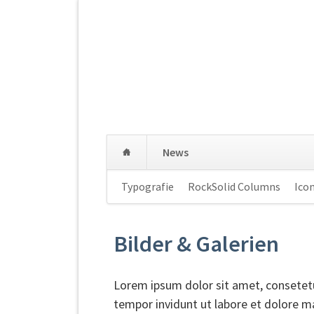
Navigation
News
überspringen
Navigation
Typografie
RockSolid Columns
Ico
überspringen
Bilder & Galerien
Lorem ipsum dolor sit amet, consetet
tempor invidunt ut labore et dolore m