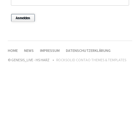
Anmelden
NAVIGATION
HOME
NEWS
IMPRESSUM
DATENSCHUTZERKLÄRUNG
ÜBERSPRINGEN
© GENESIS_LIVE - HS HARZ
ROCKSOLID CONTAO THEMES & TEMPLATES