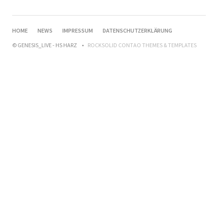
NAVIGATION
HOME
NEWS
IMPRESSUM
DATENSCHUTZERKLÄRUNG
ÜBERSPRINGEN
© GENESIS_LIVE - HS HARZ
ROCKSOLID CONTAO THEMES & TEMPLATES