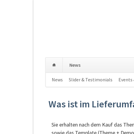
Navigation
News
überspringen
Navigation
News
Slider & Testimonials
Events
überspringen
Was ist im Lieferum
Sie erhalten nach dem Kauf das Them
sowie das Template (Theme + Demo-D