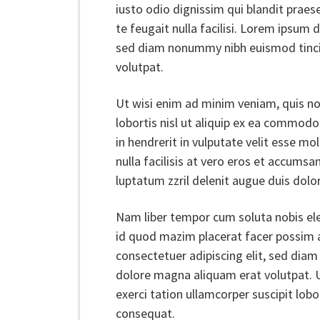
iusto odio dignissim qui blandit praes
te feugait nulla facilisi. Lorem ipsum 
sed diam nonummy nibh euismod tinci
volutpat.
Ut wisi enim ad minim veniam, quis nos
lobortis nisl ut aliquip ex ea commodo
in hendrerit in vulputate velit esse mo
nulla facilisis at vero eros et accumsa
luptatum zzril delenit augue duis dolore
Nam liber tempor cum soluta nobis el
id quod mazim placerat facer possim 
consectetuer adipiscing elit, sed dia
dolore magna aliquam erat volutpat. 
exerci tation ullamcorper suscipit lob
consequat.