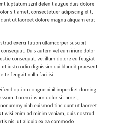
ent luptatum zzril delenit augue duis dolore
dolor sit amet, consectetuer adipiscing elit,
dunt ut laoreet dolore magna aliquam erat
trud exerci tation ullamcorper suscipit
 consequat. Duis autem vel eum iriure dolor
lestie consequat, vel illum dolore eu feugiat
n et iusto odio dignissim qui blandit praesent
 te feugait nulla facilisi.
eifend option congue nihil imperdiet doming
assum. Lorem ipsum dolor sit amet,
m nonummy nibh euismod tincidunt ut laoreet
Ut wisi enim ad minim veniam, quis nostrud
ortis nisl ut aliquip ex ea commodo